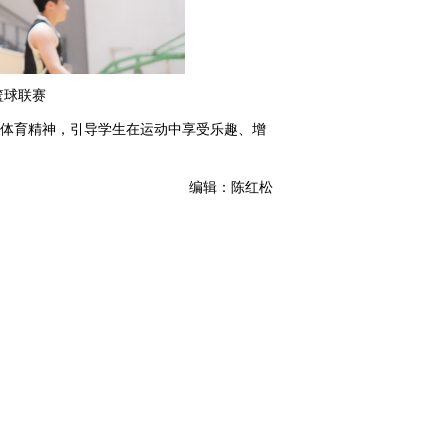
篮球联赛
体育精神，引导学生在运动中享受乐趣、增
编辑：陈红松