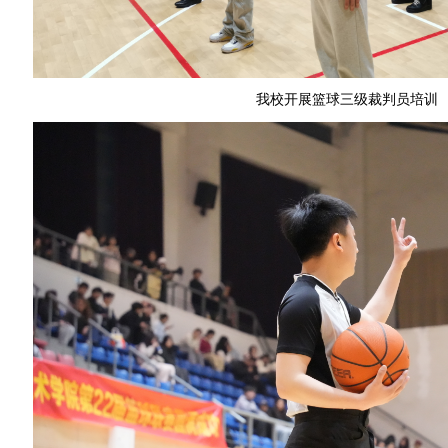
我校开展篮球三级裁判员培训