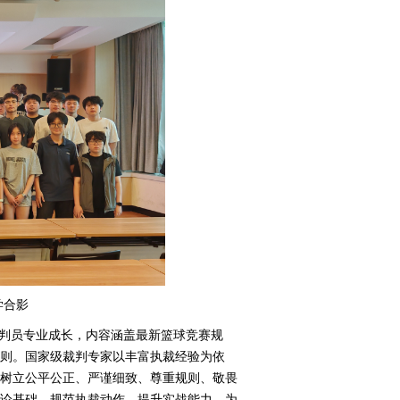
学合影
裁判员专业成长，内容涵盖最新篮球竞赛规
则。国家级裁判专家以丰富执裁经验为依
树立公平公正、严谨细致、尊重规则、敬畏
论基础、规范执裁动作、提升实战能力，为