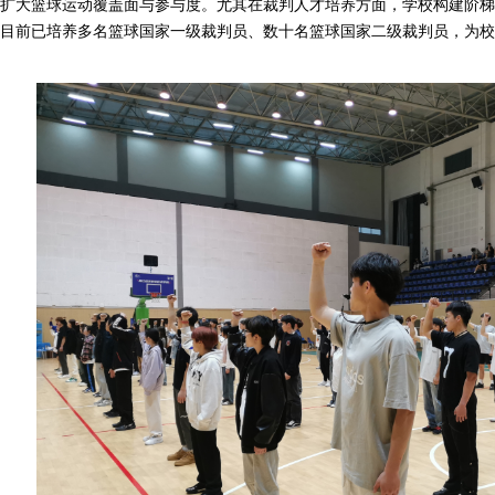
扩大篮球运动覆盖面与参与度。尤其在裁判人才培养方面，学校构建阶梯
目前已培养多名篮球国家一级裁判员、数十名篮球国家二级裁判员，为校