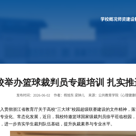
学校概况
师资建设
校举办篮球裁判员专题培训 扎实推
发布时间：2026-06-02 作者：杨旭东 梁钟儿 来源：公共教育学院（心理
入贯彻浙江省教育厅关于高校“三大球”校园超级联赛建设的文件精神，落
专业化、常态化发展，近日，我校特邀篮球国家级裁判员徐平莅临校园，
，进一步夯实学生裁判队伍基础，提升执裁素养与专业水平。