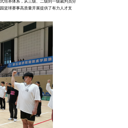
式培养体系，从三级、二级到一级裁判员分
园篮球赛事高质量开展提供了有力人才支