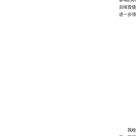
后续晋级
进一步强
我校