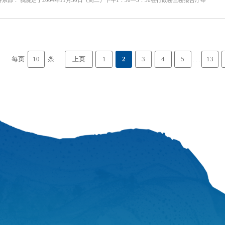
10
每页
条
. . .
上页
1
2
3
4
5
13