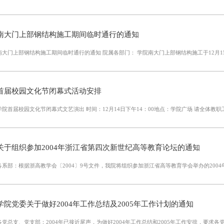
南大门上部钢结构施工期间临时通行的通知
南大门上部钢结构施工期间临时通行的通知 院属各部门： 学院南大门上部钢结构施工于
首届校园文化节闭幕式活动安排
学院首届校园文化节闭幕式文艺演出 时间：12月14日下午14：00地点：学院广场 请全体教职
关于组织参加2004年浙江省第四次新世纪高等教育论坛的通知
各系部：根据浙高教学会〔2004〕9号文件，我院将组织参加浙江省高等教育学会举办的2004
学院党委关于做好2004年工作总结及2005年工作计划的通知
各党总支、党支部：2004年已接近尾声，为做好2004年工作总结和2005年工作安排，要求各