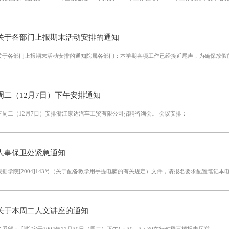
关于各部门上报期末活动安排的通知
关于各部门上报期末活动安排的通知院属各部门：本学期各项工作已经接近尾声，为确保放假
周二（12月7日）下午安排通知
下周二（12月7日）安排浙江康达汽车工贸有限公司招聘咨询会。 会议安排：
人事保卫处紧急通知
根据学院[2004]143号（关于配备教学用手提电脑的有关规定）文件，请报名要求配置笔记本
关于本周二人文讲座的通知
各系部： 我院定于2004年11月30日（周二）下午1：30—3：30在行政楼三楼报告厅举