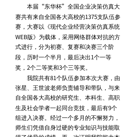
“
”
本届
东华杯
全国企业决策仿真大
1375
赛
共有来自全国各大高校的
支队伍参
赛，大赛以《现代企业经营决策仿真系统
WEB
版》为载体，
采用网络群体对抗的方
式进行，分为初赛、复赛和决赛三个阶
1
段，历时一个半月，最后决出
个一等
2
3
奖，
个二等奖和
个三等奖。
81
我院共有
个队伍参加本次大赛，由
张星、
王世波
老师负责辅导和带队，与来
自全国各大高校的研究生、本科生、高职
9
生及社会学者一起同台竞技，最后有
个
组进入决赛。经过一个多月的不懈努力，
师生们凭借自身过硬的专业知识与技能取