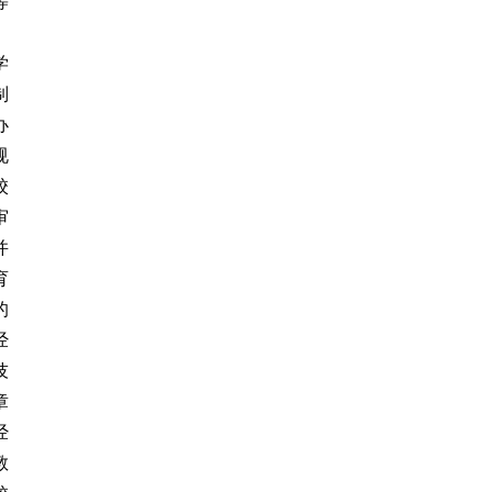
等
》
学
制
办
规
校
审
并
育
的
经
技
章
经
教