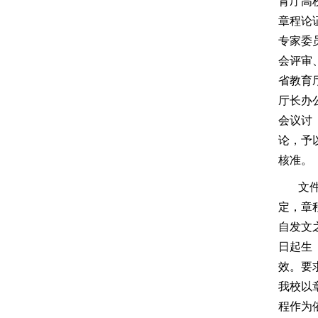
育厅高
章程论
专家委
会评审
省教育
厅长办
会议讨
论，予
核准。
文
定，章
自发文
日起生
效。要
我校以
程作为