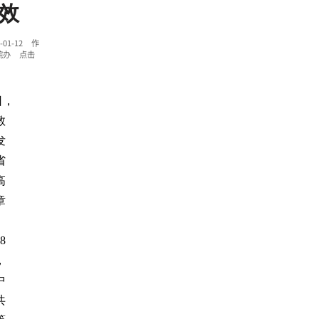
效
01-12 作
院办 点击
日，
教
发
省
高
章
8
，
中
共