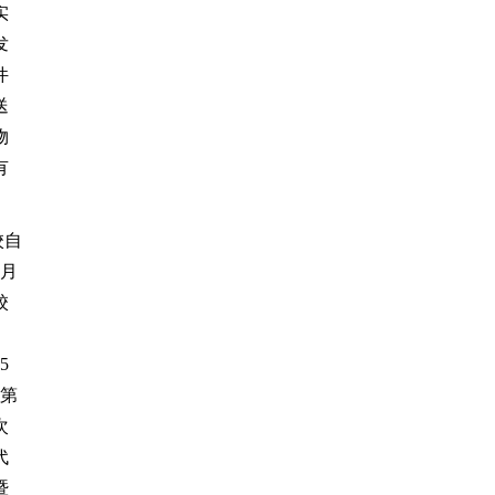
实
发
件
送
物
有
。
校自
9月
校
5
，第
次
代
暨