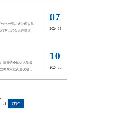
深圳职业技术大学的调研
授开展“职业本科大学背
高等教育体系中的地位、
职业技术大学现代信息技
07
治学的关系、学术研究要
本科，为什么要办职业本
工作例会暨科研管理改革
在高等学校中，教学与科
解。随后，针对职业教育
2024-06
柯孔林出席会议并讲话，
合的境界，必须达到“五
关职能部门负责人参加会
的育人成果，这才是一个
紧盯改革痛点难点，围绕
次提升的教师理念更新，
突出贡献导向和绩效导
式的分析，又有对中国职
10
会服务能力；要积极开展
，在场教师深受启迪、备
讲座邀请全国知名学者、
课题成果，提高教师教学
加浙江省成人教育与职业教
2024-05
主讲专家就高层次期刊论
的有组织的科研管理创新，
入讲解。针对“贯穿始终
励办法》《横向项目管理
，并从编辑角度提醒老师
汇报了管理办法和方案旨
。他强调，教科研相辅相
处推进实施强基登峰“熔
专业群建设水平；论文是
流与供应链管理学院物流
老师们加强高水平期刊论
次交流会特邀浙江省机电设
/1
跳转
平期刊论文；鼓励广大教
动形成崇尚科学的风尚和
处举行“经院学术论坛系
目评审专家、国家自然科