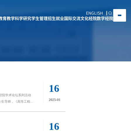
ENGLISH
教育教学
科学研究
学生管理
招生就业
国际交流
文化经院
数字经院
）
16
经院学术论坛系列活动
2025-01
士生导师，《高等工程教
长柯孔林主持本次讲座。
和教育教学资深专家视
方法、成效、成果、发表
）
16
行动，成效的测评与反