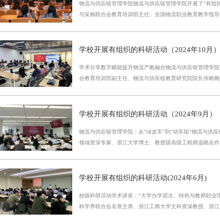
物流与供应链管理学院物流与供应链管理学院开展了“有组
思，成果的有效性、科学性、创新性、一致性，传授了写作
与采购联合会教育培训部主任、全国物流职业教育教学指导
的方法、途径。他强调教学改革是一个涉及教育目标、内容
任主讲。李俊峰主任就“AI是什么”“AI将改变什么”“AI下
复杂过程，其原则在于要针对问题，依据理论，设计方案，
为，AI是一场前所未有的技术革命，涉及千行百业，具有
专业、深入、具体，其深厚的学术造诣给老师们带来了一场
不可解释性、开始有思维等特点。他提出，教育部高度重视
在“全国职业教育科研工作会议”召开的今天，具有重要指
学校开展有组织的科研活动（2024年10月
响，人工智能赋能教育对教师而言有值得深思的问题，一是
文并成功发表“经院学术论坛系列活动（六）”在物产大楼3
学术分享数字赋能提升物流产教融合物流与供应链管理学院
识与技能，三是专业建设，四是创新创业教育。此次活动不
业大学原图书馆信息咨询部主任、浙江工业大学教育部科技
会教育培训部副主任、物流与供应链教育研究院院长张晓梅
也为物流专业的建设和发展注入了新的活力。未来，学院将
大学信息资源研究所所长、Thomson
文“产”、“教”为引，深入浅出的讲述了产教融合的前世今生
产学研深度融合，为培养更多高素质的物流人才贡献力量。
五”主题进行分享，通过分析数据价值化（生产要素）、数
院邀请同济大学车辆工程专业工学博士、教授级高级工程师
字化治理（生产关系）三者关系，阐述数字技术在职业教育
称评委会委员兼动力总成组学科组成员彭岳华作题为“汽车
学校开展有组织的科研活动（2024年9月）
提出人工智能是数字供应链的“大脑”、物联网是数字供应链
势”的讲座。彭岳华结合自己丰富的专业背景，从能源与动
物流与供应链管理学院：从“绿皮车”到“动车组”物流与供
供应链的“血液”、区块链是数字供应链的“心脏”，从宏观
展中心迁移史方面系统阐述了汽车产业的变迁与启示；从汽
领域资深专家、浙江大学博士、教授级高级工程师温晓岳作
链产业图谱。此次讲座启发性大、针对性强。未来学院将更
网联化技术路线、智舱智驾
厚的学术功底和丰富的实践经验，围绕智慧交通与物流的科
持续提升有组织科研的水平和质量。研讨交流区块链技术与
了课题申报、专利申请、奖项申报及标准申请等多个环节及
请浙江金融职业学院信息技术学院院长陶再平教授开展了“
申报的流程与技巧，分享了专利申请的技巧，指导撰写高质
座。陶再平教授围绕“区块链技术背景及发展情况”、“区块链
学校开展有组织的科研活动(2024年6月)
申请的成功率。她强调标准申请对于行业规范和技术引领的
人才岗位能力分析”和“专业内涵建设的发力点”等方面展开
校级科研活动学术讲座：“大学办学层次、特色与教师职业
系、团体申请流程。她指出，科研过去是“绿皮车”时代，“
是一种将数据区块有序连接，并以密码学方式保证其不可篡
科学界联合会名誉主席、浙江工商大学文科资深教授、浙江
带”。未来是“动车组”时代，不再依靠一个单一的火车头，
本技术。通常一个成熟
题为《坚守与眺远——大学办学层次、特色与教师职业理念
驱动力。数字信息技术学院:职业本科大学背景下的数智化