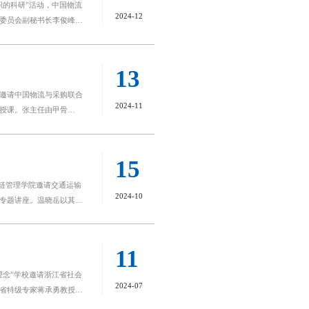
织的科研”活动，中国物流
的关键要素与选刊、投稿
2024-12
委员会副秘书长李俊峰担
、方法和评价诸多方面的
的专业建设”进行分享。他认
落实行动。余教授的讲座
能力强、技术迭代快、存在
受益匪浅的学术盛宴，
人工智能对教育领域的影
导意义。如何撰写高水平论
）
13
数字平等与鸿沟，二是知
02举行。讲座邀请浙江工
邀请中国物流与采购联合
仅拓宽了教师们的视野，
查新站负责人、浙江工业
2024-11
授课。张主任由甲骨
继续加强科研交流，推动
，并围绕“职教一二三四
汽车技术学院汽车技术学
字产业化（生产力）和数
、上海市汽车专业高级职
产教融合中的边际贡献，
产业技术发展路径与趋
15
的“眼睛”、大数据是数字
力、技术进化史、汽车发
应链管理学院邀请交通运输
管理的角度勾画出数字供应
车智能化技术路线、汽车
2024-10
专题讲座。温晓岳以其深
加积极探索有组织科研，
研前沿，深入浅出地讲解
应用数字信息技术学院邀
案例。她详细介绍了课题
区块链技术与应用”专题讲
量的专利文件，提升专利
人才需求情况”、“区块链
11
作用，并介绍了标准体
深入剖析，他指出区块链
理念”学校邀请浙江省社会
火车跑得快，全靠车头
改、不可伪造的分布式账
2024-07
省特级专家蒋承勇教授作
而是每一节车厢都提供了
》的学术讲座。讲座由学
学院建设数字信息技术学院