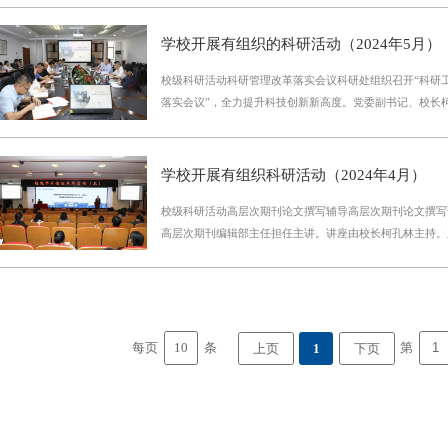
校党委书记叶伟江主持。蒋承勇从德国亚琛应用科技大学和
邀请浙江机电职业技术大学现代信息技术学院院长卢涤非教
体验引入，阐述了国家高等教育的结构与布局、职业教育在
景下的数智化学院建设”讲座。卢涤非教授介绍了浙江机电
学校开展有组织的科研活动（2024年5月）
坚守定位与提升层次之间的关系。蒋教授系统阐述了从教与
术学院的专业设置和教学资源等情况，他围绕“什么是职业
校级科研活动科研管理改革落实会议科研处组织召开“科研
处理好的五个关系、大学教师与教材建设的关系。他指出，
科，怎样办职业本科”三个核心问题，深入浅出地展开了讲
落实会议”，全力提升科技创新新高度。党委副书记、校长
研其实是融为一体、不可分割的。要实现从教与治学深度融
在教学科研论文发表方面存在的问题
党委委员、副校长陈专，各二级学院党总支书记、院长及相
个好”，即好的课堂、好的论文、好的著作、好的教材和好
议。会议由党委委员、副校长姜宇国主持。柯孔林指出，要
名师应当厚植的情怀与愿景。蒋教授全面阐释了基于办学层
科研评价、横向管理、成果奖励等，靶向施策、奋力攻坚，
既有学术性，又饱含教育情怀；既有对西方职业教育办学模
学校开展有组织科研活动（2024年4月）
向；要优化横向项目管理办法，鼓励教师走出校园，提升社
业教育现代化的期待与展望；既有理论深度，又有视野宽度
校级科研活动高层次期刊论文撰写辅导高层次期刊论文撰写
有组织科研，坚持以学术价值、创新价值来评价学术论文和
受教育。学术研讨：“科教融汇与新质生产力”我校组织参
高层次期刊编辑部主任担任主讲。讲座由校长柯孔林主持。
科研能力，全面推进“大项目、大平台、大团队、大成果”
育协会高职科研工作分会2024年科
文要求，从文章选题、写作规范和学术创新性等几方面作深
赋能学校高质量发展。科研处处长解读了《科研成果计分奖
的逻辑性”以及“理论分析与实证对接”等问题进行细致阐述
办法》《高层次科研项目培育方案》制订背景及主要内容；
们投稿环节时应注意的问题。柯孔林对本次讲座作总结讲话
在拉高纵向、拓宽横向、引导组建双稳科研团队，也是科研
成，学术科研能力的提升将促进人才培养与社会服务，提升
石”工程的四大行动计划之开篇举措。二级学院科研活动物
学术成果的重要表现形式，也是学术质量的重要体现，希望
与供应链管理学院举办了“科研项目申报辅导交流会”。本
10
每页
条
第
上页
1
下页
文写作经验的学习，关注各类期刊投稿要求，争取发表高水
计研究院新技术研究所副所长、高级工程
师潜心学术研究，积极探讨学术、交流思想、凝聚共识，推
积极向上的学术环境。高层次科技类项目申报培训指导科研
列活动”高层次科技类项目申报培训指导，由国省科技类项